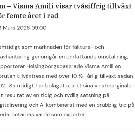
m – Visma Amili visar tvåsiffrig tillväxt
ör femte året i rad
3 Mars 2026 09:00
amtidigt som marknaden för faktura- och
ravhantering genomgår en omfattande omställning,
apporterar Helsingborgsbaserade Visma Amili en
bruten tillväxtresa med över 10 % i årlig tillväxt sedan
021. Samtidigt har bolaget stärkt sina vinstmarginaler
tt resultat av en tidig och tydlig satsning på
igitalisering och AI kombinerat med en orubblig tro på
edarbetarnas värde som experter.