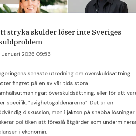
tt stryka skulder löser inte Sveriges
kuldproblem
9 Januari 2026 09:56
egeringens senaste utredning om överskuldsättning
ätter fingret på en av vår tids stora
amhällsutmaningar: överskuldsättning, eller för att var
er specifik, ”evighetsgäldenärerna”. Det är en
ödvändig diskussion, men i jakten på snabba lösningar
iskerar politiken att föreslå åtgärder som underminera
alansen i ekonomin.