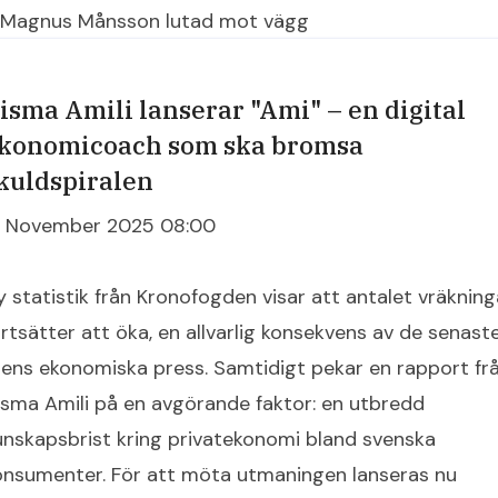
isma Amili lanserar "Ami" – en digital
konomicoach som ska bromsa
kuldspiralen
7 November 2025 08:00
y statistik från Kronofogden visar att antalet vräkning
ortsätter att öka, en allvarlig konsekvens av de senast
rens ekonomiska press. Samtidigt pekar en rapport fr
isma Amili på en avgörande faktor: en utbredd
unskapsbrist kring privatekonomi bland svenska
onsumenter. För att möta utmaningen lanseras nu