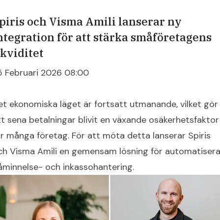
piris och Visma Amili lanserar ny
ntegration för att stärka småföretagens
ikviditet
5 Februari 2026 08:00
et ekonomiska läget är fortsatt utmanande, vilket gör
tt sena betalningar blivit en växande osäkerhetsfaktor
ör många företag. För att möta detta lanserar Spiris
ch Visma Amili en gemensam lösning för automatiser
åminnelse- och inkassohantering.