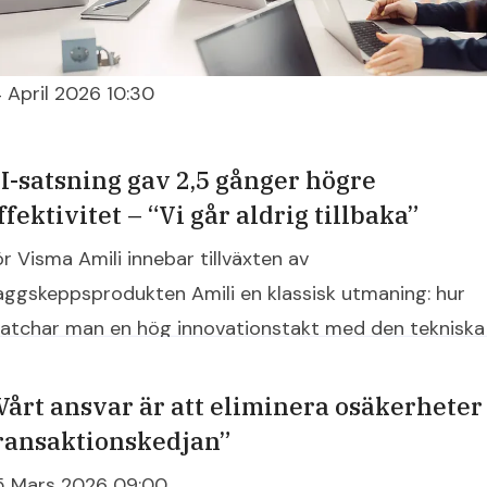
4 April 2026 10:30
I-satsning gav 2,5 gånger högre
ffektivitet – “Vi går aldrig tillbaka”
ör Visma Amili innebar tillväxten av
laggskeppsprodukten Amili en klassisk utmaning: hur
atchar man en hög innovationstakt med den tekniska
everansen? Genom att ställa om till en AI-native
tvecklingsprocess har bolaget inte bara brutit
Vårt ansvar är att eliminera osäkerheter 
askhalsarna, utan mer än fördubblat sin effektivitet.
ransaktionskedjan”
5 Mars 2026 09:00