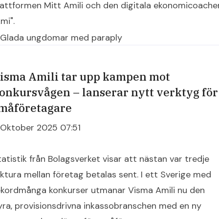
lattformen Mitt Amili och den digitala ekonomicoache
mi".
isma Amili tar upp kampen mot
onkursvågen – lanserar nytt verktyg för
måföretagare
 Oktober 2025 07:51
tatistik från Bolagsverket visar att nästan var tredje
aktura mellan företag betalas sent. I ett Sverige med
ekordmånga konkurser utmanar Visma Amili nu den
yra, provisionsdrivna inkassobranschen med en ny