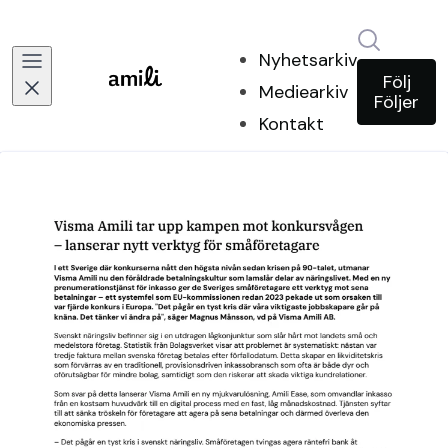
Sök i ny
Nyhetsarkiv
Följ
Mediearkiv
Följer
Kontakt