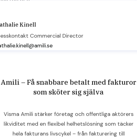
resskontakt
Marketing Manager
ebba.garnell@amili.se
athalie Kinell
resskontakt
Commercial Director
thalie.kinell@amili.se
Amili – Få snabbare betalt med fakturor
som sköter sig själva
Visma Amili stärker företag och offentliga aktörers
likviditet med en flexibel helhetslösning som täcker
hela fakturans livscykel – från fakturering till