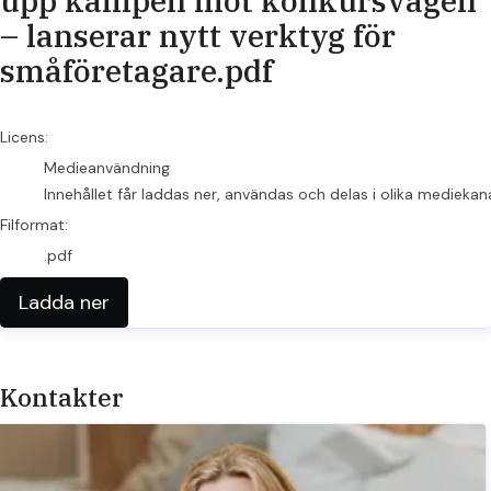
upp kampen mot konkursvågen
– lanserar nytt verktyg för
småföretagare.pdf
go to media item
Licens:
Medieanvändning
Innehållet får laddas ner, användas och delas i olika mediekan
Filformat:
.pdf
Ladda ner
Kontakter