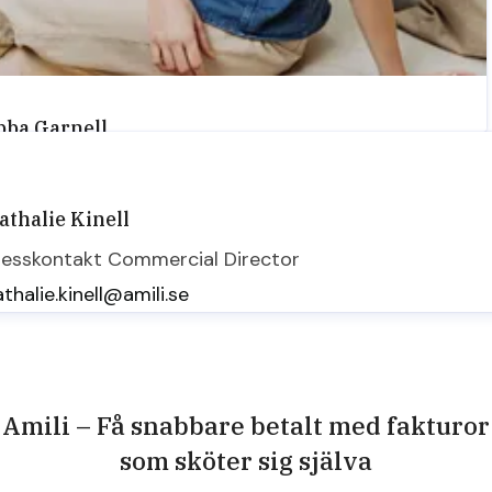
bba Garnell
resskontakt
Marketing Manager
ebba.garnell@amili.se
athalie Kinell
resskontakt
Commercial Director
thalie.kinell@amili.se
Amili – Få snabbare betalt med fakturor
som sköter sig själva