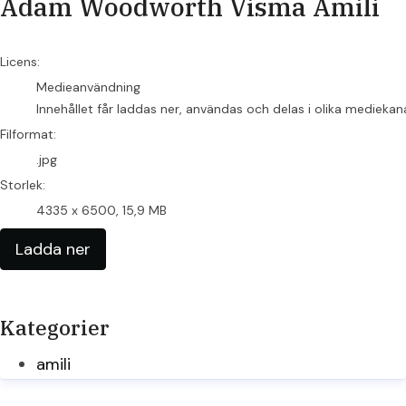
Adam Woodworth Visma Amili
go to media item
Licens:
Medieanvändning
Innehållet får laddas ner, användas och delas i olika mediekan
Filformat:
.jpg
Storlek:
4335 x 6500, 15,9 MB
Ladda ner
Kategorier
amili