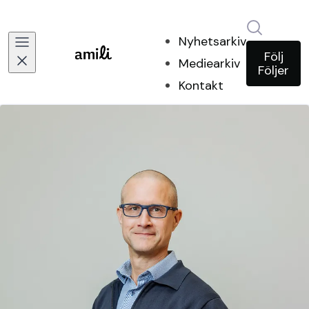
Sök i ny
Nyhetsarkiv
Följ
Mediearkiv
Följer
Kontakt