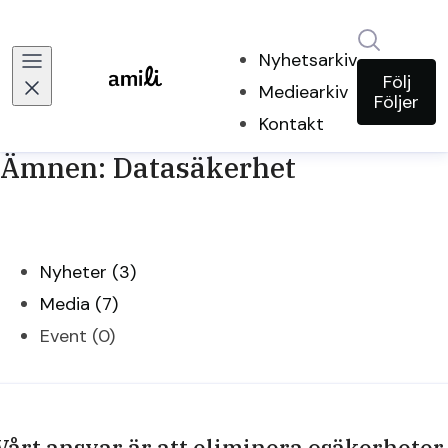
Sök i ny
Nyhetsarkiv
Följ
Mediearkiv
Följer
Kontakt
Ämnen: Datasäkerhet
Nyheter (3)
Media (7)
Event (0)
Vårt ansvar är att eliminera osäkerheter 