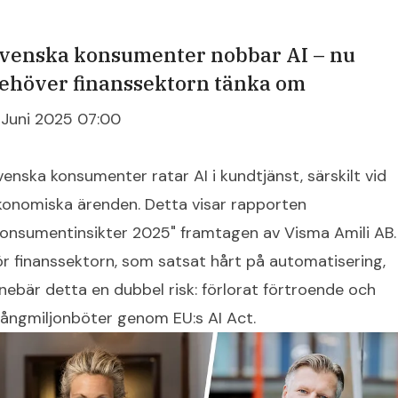
venska konsumenter nobbar AI – nu
ehöver finanssektorn tänka om
 Juni 2025 07:00
venska konsumenter ratar AI i kundtjänst, särskilt vid
konomiska ärenden. Detta visar rapporten
Konsumentinsikter 2025" framtagen av Visma Amili AB.
ör finanssektorn, som satsat hårt på automatisering,
nnebär detta en dubbel risk: förlorat förtroende och
ångmiljonböter genom EU:s AI Act.