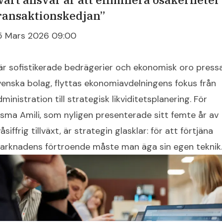
ransaktionskedjan”
5 Mars 2026 09:00
är sofistikerade bedrägerier och ekonomisk oro press
venska bolag, flyttas ekonomiavdelningens fokus från
ministration till strategisk likviditetsplanering. För
isma Amili, som nyligen presenterade sitt femte år av
åsiffrig tillväxt, är strategin glasklar: för att förtjäna
arknadens förtroende måste man äga sin egen teknik