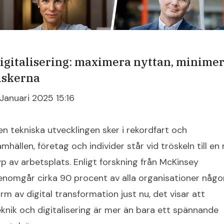
igitalisering: maximera nyttan, minime
iskerna
 Januari 2025 15:16
en tekniska utvecklingen sker i rekordfart och
mhällen, företag och individer står vid tröskeln till en
yp av arbetsplats. Enligt forskning från McKinsey
enomgår cirka 90 procent av alla organisationer någo
orm av digital transformation just nu, det visar att
eknik och digitalisering är mer än bara ett spännande