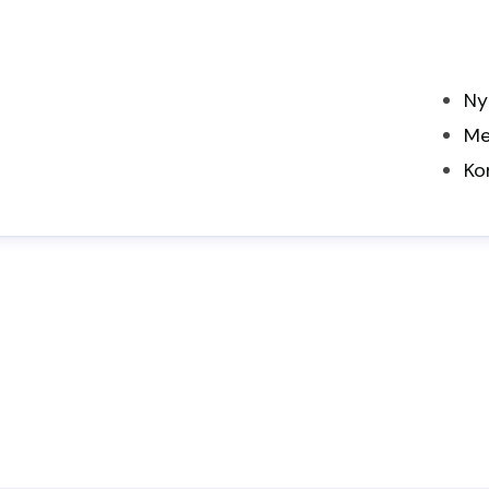
Ny
Me
Ko