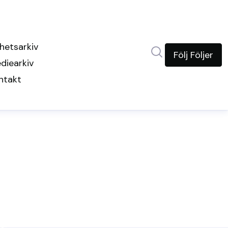
hetsarkiv
Sök i nyhetsrum
Följ
Följer
diearkiv
ntakt