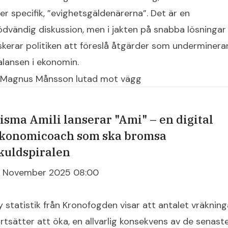
er specifik, ”evighetsgäldenärerna”. Det är en
ödvändig diskussion, men i jakten på snabba lösningar
iskerar politiken att föreslå åtgärder som underminera
alansen i ekonomin.
isma Amili lanserar "Ami" – en digital
konomicoach som ska bromsa
kuldspiralen
7 November 2025 08:00
y statistik från Kronofogden visar att antalet vräkning
ortsätter att öka, en allvarlig konsekvens av de senast