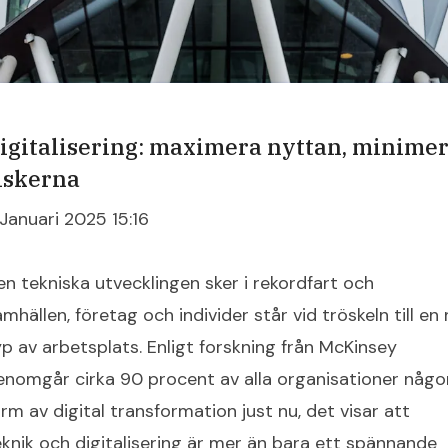
igitalisering: maximera nyttan, minime
iskerna
 Januari 2025 15:16
en tekniska utvecklingen sker i rekordfart och
mhällen, företag och individer står vid tröskeln till en
yp av arbetsplats. Enligt forskning från McKinsey
enomgår cirka 90 procent av alla organisationer någo
orm av digital transformation just nu, det visar att
eknik och digitalisering är mer än bara ett spännande