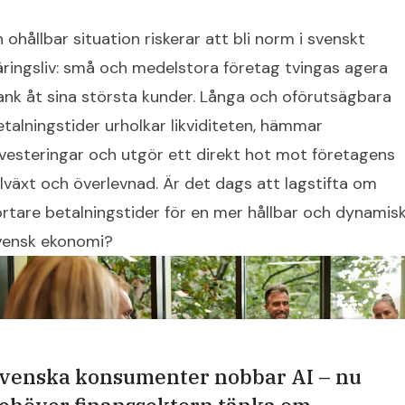
 ohållbar situation riskerar att bli norm i svenskt
äringsliv: små och medelstora företag tvingas agera
ank åt sina största kunder. Långa och oförutsägbara
etalningstider urholkar likviditeten, hämmar
nvesteringar och utgör ett direkt hot mot företagens
illväxt och överlevnad. Är det dags att lagstifta om
ortare betalningstider för en mer hållbar och dynamis
vensk ekonomi?
venska konsumenter nobbar AI – nu