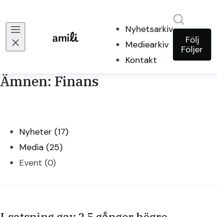
Sök i ny
Nyhetsarkiv
Följ
Mediearkiv
Följer
Kontakt
Ämnen: Finans
Nyheter (17)
Media (25)
Event (0)
I-satsning gav 2,5 gånger högre