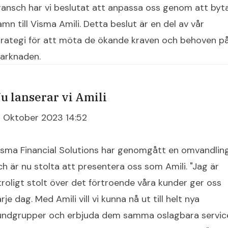
ransch har vi beslutat att anpassa oss genom att byt
amn till Visma Amili. Detta beslut är en del av vår
trategi för att möta de ökande kraven och behoven p
arknaden.
u lanserar vi Amili
8 Oktober 2023 14:52
isma Financial Solutions har genomgått en omvandlin
ch är nu stolta att presentera oss som Amili. "Jag är
troligt stolt över det förtroende våra kunder ger oss
rje dag. Med Amili vill vi kunna nå ut till helt nya
undgrupper och erbjuda dem samma oslagbara servic