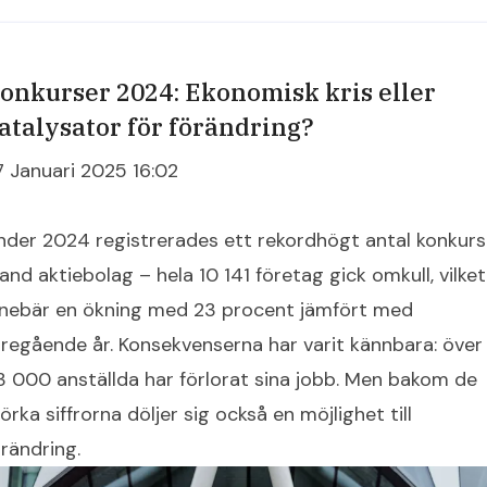
onkurser 2024: Ekonomisk kris eller
atalysator för förändring?
7 Januari 2025 16:02
nder 2024 registrerades ett rekordhögt antal konkurs
and aktiebolag – hela 10 141 företag gick omkull, vilket
nnebär en ökning med 23 procent jämfört med
öregående år. Konsekvenserna har varit kännbara: över
3 000 anställda har förlorat sina jobb. Men bakom de
rka siffrorna döljer sig också en möjlighet till
örändring.