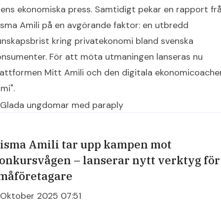
rens ekonomiska press. Samtidigt pekar en rapport fr
isma Amili på en avgörande faktor: en utbredd
unskapsbrist kring privatekonomi bland svenska
onsumenter. För att möta utmaningen lanseras nu
lattformen Mitt Amili och den digitala ekonomicoache
mi".
isma Amili tar upp kampen mot
onkursvågen – lanserar nytt verktyg för
måföretagare
 Oktober 2025 07:51