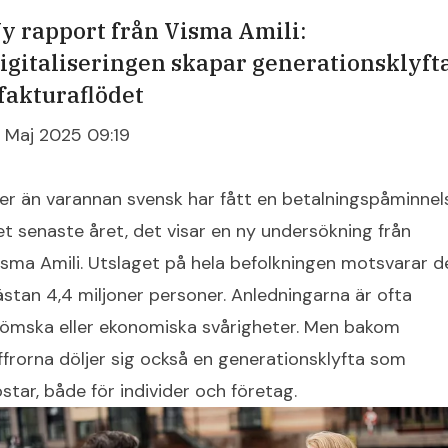
y rapport från Visma Amili:
igitaliseringen skapar generationsklyft
 fakturaflödet
2 Maj 2025 09:19
er än varannan svensk har fått en betalningspåminnel
et senaste året, det visar en ny undersökning från
isma Amili. Utslaget på hela befolkningen motsvarar d
ästan 4,4 miljoner personer. Anledningarna är ofta
lömska eller ekonomiska svårigheter. Men bakom
iffrorna döljer sig också en generationsklyfta som
ostar, både för individer och företag.