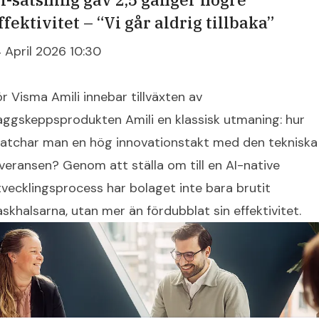
ffektivitet – “Vi går aldrig tillbaka”
4 April 2026 10:30
ör Visma Amili innebar tillväxten av
laggskeppsprodukten Amili en klassisk utmaning: hur
atchar man en hög innovationstakt med den tekniska
everansen? Genom att ställa om till en AI-native
tvecklingsprocess har bolaget inte bara brutit
askhalsarna, utan mer än fördubblat sin effektivitet.