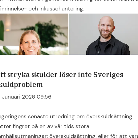
åminnelse- och inkassohantering.
tt stryka skulder löser inte Sveriges
kuldproblem
9 Januari 2026 09:56
egeringens senaste utredning om överskuldsättning
ätter fingret på en av vår tids stora
amhällsutmaningar: överskuldsättning, eller för att var