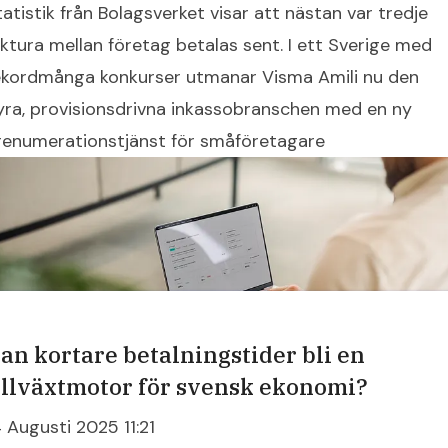
tatistik från Bolagsverket visar att nästan var tredje
aktura mellan företag betalas sent. I ett Sverige med
ekordmånga konkurser utmanar Visma Amili nu den
yra, provisionsdrivna inkassobranschen med en ny
renumerationstjänst för småföretagare
an kortare betalningstider bli en
illväxtmotor för svensk ekonomi?
4 Augusti 2025 11:21