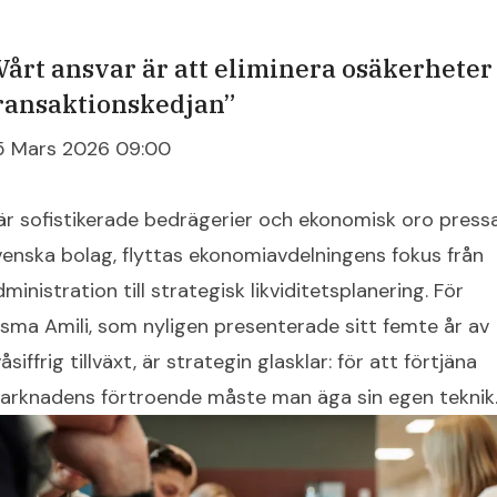
Vårt ansvar är att eliminera osäkerheter 
ransaktionskedjan”
5 Mars 2026 09:00
är sofistikerade bedrägerier och ekonomisk oro press
venska bolag, flyttas ekonomiavdelningens fokus från
ministration till strategisk likviditetsplanering. För
isma Amili, som nyligen presenterade sitt femte år av
åsiffrig tillväxt, är strategin glasklar: för att förtjäna
arknadens förtroende måste man äga sin egen teknik