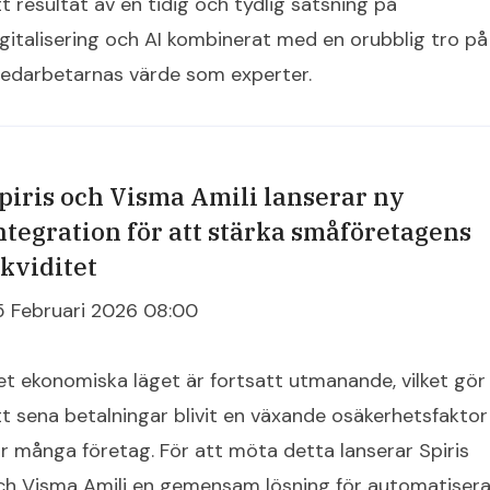
tt resultat av en tidig och tydlig satsning på
igitalisering och AI kombinerat med en orubblig tro på
edarbetarnas värde som experter.
piris och Visma Amili lanserar ny
ntegration för att stärka småföretagens
ikviditet
5 Februari 2026 08:00
et ekonomiska läget är fortsatt utmanande, vilket gör
tt sena betalningar blivit en växande osäkerhetsfaktor
ör många företag. För att möta detta lanserar Spiris
ch Visma Amili en gemensam lösning för automatiser