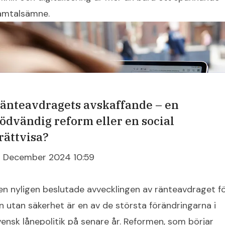
amtalsämne.
änteavdragets avskaffande – en
ödvändig reform eller en social
rättvisa?
8 December 2024 10:59
en nyligen beslutade avvecklingen av ränteavdraget f
ån utan säkerhet är en av de största förändringarna i
vensk lånepolitik på senare år. Reformen, som börjar