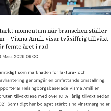
tarkt momentum när branschen ställer
m – Visma Amili visar tvåsiffrig tillväxt
ör femte året i rad
3 Mars 2026 09:00
amtidigt som marknaden för faktura- och
ravhantering genomgår en omfattande omställning,
apporterar Helsingborgsbaserade Visma Amili en
bruten tillväxtresa med över 10 % i årlig tillväxt sedan
021. Samtidigt har bolaget stärkt sina vinstmarginaler