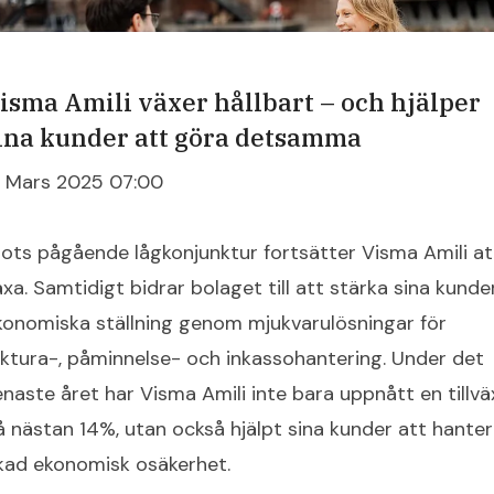
isma Amili växer hållbart – och hjälper
ina kunder att göra detsamma
2 Mars 2025 07:00
rots pågående lågkonjunktur fortsätter Visma Amili at
äxa. Samtidigt bidrar bolaget till att stärka sina kunde
konomiska ställning genom mjukvarulösningar för
aktura-, påminnelse- och inkassohantering. Under det
enaste året har Visma Amili inte bara uppnått en tillvä
å nästan 14%, utan också hjälpt sina kunder att hante
kad ekonomisk osäkerhet.