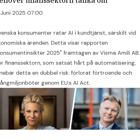
ehöver finanssektorn tänka om
 Juni 2025 07:00
venska konsumenter ratar AI i kundtjänst, särskilt vid
konomiska ärenden. Detta visar rapporten
Konsumentinsikter 2025" framtagen av Visma Amili AB.
ör finanssektorn, som satsat hårt på automatisering,
nnebär detta en dubbel risk: förlorat förtroende och
ångmiljonböter genom EU:s AI Act.